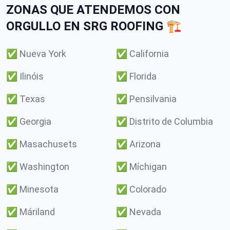
ZONAS QUE ATENDEMOS CON
ORGULLO EN SRG ROOFING 🏗️
✅
Nueva York
✅
California
✅
Ilinóis
✅
Florida
✅
Texas
✅
Pensilvania
✅
Georgia
✅
Distrito de Columbia
✅
Masachusets
✅
Arizona
✅
Washington
✅
Míchigan
✅
Minesota
✅
Colorado
✅
Máriland
✅
Nevada