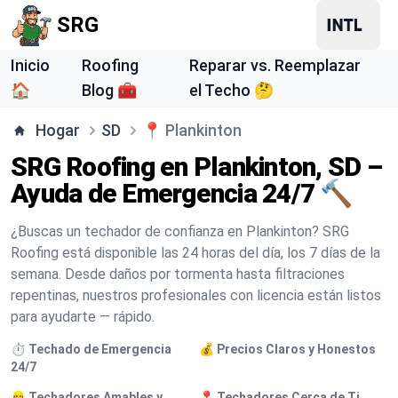
SRG
Inicio
Roofing
Reparar vs. Reemplazar
🏠
Blog 🧰
el Techo 🤔
Hogar
SD
📍
Plankinton
SRG Roofing en Plankinton, SD –
Ayuda de Emergencia 24/7 🔨
¿Buscas un techador de confianza en Plankinton? SRG
Roofing está disponible las 24 horas del día, los 7 días de la
semana. Desde daños por tormenta hasta filtraciones
repentinas, nuestros profesionales con licencia están listos
para ayudarte — rápido.
⏱️ Techado de Emergencia
💰 Precios Claros y Honestos
24/7
👷 Techadores Amables y
📍 Techadores Cerca de Ti