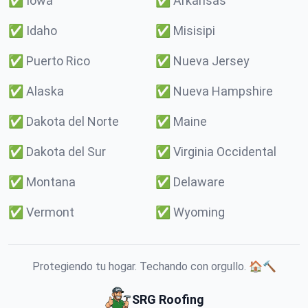
✅
Iowa
✅
Arkansas
✅
Idaho
✅
Misisipi
✅
Puerto Rico
✅
Nueva Jersey
✅
Alaska
✅
Nueva Hampshire
✅
Dakota del Norte
✅
Maine
✅
Dakota del Sur
✅
Virginia Occidental
✅
Montana
✅
Delaware
✅
Vermont
✅
Wyoming
Protegiendo tu hogar. Techando con orgullo. 🏠🔨
SRG Roofing