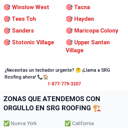
🎯
Winslow West
🎯
Tacna
🎯
Tees Toh
🎯
Hayden
🎯
Sanders
🎯
Maricopa Colony
🎯
Stotonic Village
🎯
Upper Santan
Village
¿Necesitas un techador urgente? 🤔 ¡Llama a SRG
Roofing ahora! 📞🏠
1-877-779-3207
ZONAS QUE ATENDEMOS CON
ORGULLO EN SRG ROOFING 🏗️
✅
Nueva York
✅
California