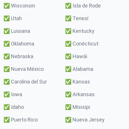
✅
Wisconsin
✅
Isla de Rode
✅
Utah
✅
Tenesí
✅
Luisiana
✅
Kentucky
✅
Oklahoma
✅
Conécticut
✅
Nebraska
✅
Hawái
✅
Nueva México
✅
Alabama
✅
Carolina del Sur
✅
Kansas
✅
Iowa
✅
Arkansas
✅
Idaho
✅
Misisipi
✅
Puerto Rico
✅
Nueva Jersey