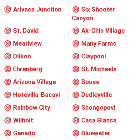
🎯
Arivaca Junction
🎯
Six Shooter
Canyon
🎯
St. David
🎯
Ak-Chin Village
🎯
Meadview
🎯
Many Farms
🎯
Dilkon
🎯
Claypool
🎯
Ehrenberg
🎯
St. Michaels
🎯
Arizona Village
🎯
Bouse
🎯
Hotevilla-Bacavi
🎯
Dudleyville
🎯
Rainbow City
🎯
Shongopovi
🎯
Wilhoit
🎯
Casa Blanca
🎯
Ganado
🎯
Bluewater