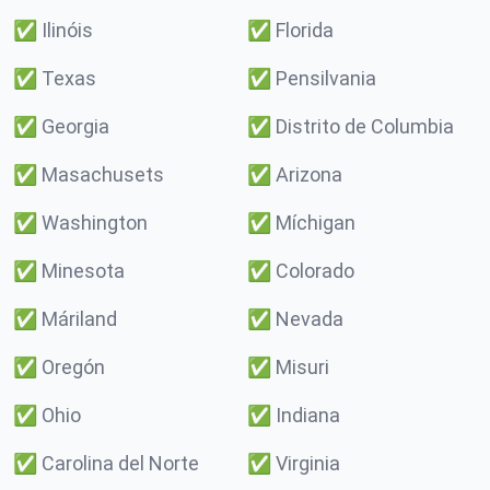
✅
Ilinóis
✅
Florida
✅
Texas
✅
Pensilvania
✅
Georgia
✅
Distrito de Columbia
✅
Masachusets
✅
Arizona
✅
Washington
✅
Míchigan
✅
Minesota
✅
Colorado
✅
Máriland
✅
Nevada
✅
Oregón
✅
Misuri
✅
Ohio
✅
Indiana
✅
Carolina del Norte
✅
Virginia