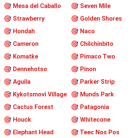
🎯
Mesa del Caballo
🎯
Seven Mile
🎯
Strawberry
🎯
Golden Shores
🎯
Hondah
🎯
Naco
🎯
Cameron
🎯
Chilchinbito
🎯
Komatke
🎯
Pimaco Two
🎯
Dennehotso
🎯
Pinon
🎯
Aguila
🎯
Parker Strip
🎯
Kykotsmovi Village
🎯
Munds Park
🎯
Cactus Forest
🎯
Patagonia
🎯
Houck
🎯
Whitecone
🎯
Elephant Head
🎯
Teec Nos Pos