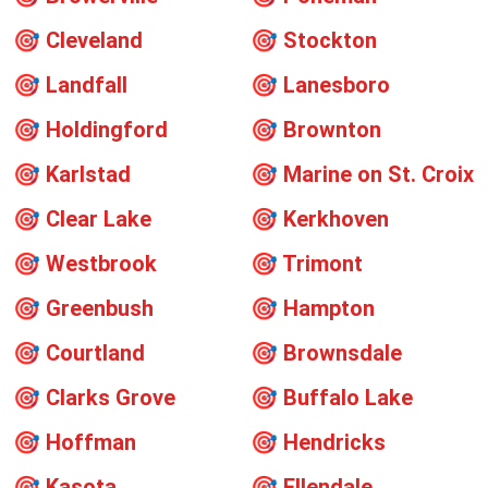
🎯
Cleveland
🎯
Stockton
🎯
Landfall
🎯
Lanesboro
🎯
Holdingford
🎯
Brownton
🎯
Karlstad
🎯
Marine on St. Croix
🎯
Clear Lake
🎯
Kerkhoven
🎯
Westbrook
🎯
Trimont
🎯
Greenbush
🎯
Hampton
🎯
Courtland
🎯
Brownsdale
🎯
Clarks Grove
🎯
Buffalo Lake
🎯
Hoffman
🎯
Hendricks
🎯
Kasota
🎯
Ellendale