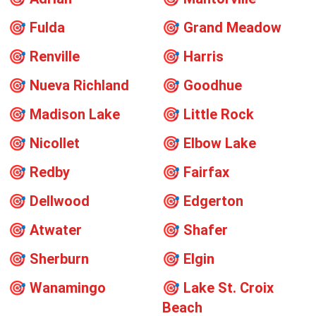
🎯
Fulda
🎯
Grand Meadow
🎯
Renville
🎯
Harris
🎯
Nueva Richland
🎯
Goodhue
🎯
Madison Lake
🎯
Little Rock
🎯
Nicollet
🎯
Elbow Lake
🎯
Redby
🎯
Fairfax
🎯
Dellwood
🎯
Edgerton
🎯
Atwater
🎯
Shafer
🎯
Sherburn
🎯
Elgin
🎯
Wanamingo
🎯
Lake St. Croix
Beach