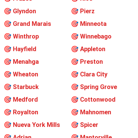
🎯
Glyndon
🎯
Pierz
🎯
Grand Marais
🎯
Minneota
🎯
Winthrop
🎯
Winnebago
🎯
Hayfield
🎯
Appleton
🎯
Menahga
🎯
Preston
🎯
Wheaton
🎯
Clara City
🎯
Starbuck
🎯
Spring Grove
🎯
Medford
🎯
Cottonwood
🎯
Royalton
🎯
Mahnomen
🎯
Nueva York Mills
🎯
Spicer
🎯
Adrian
🎯
Mantorville