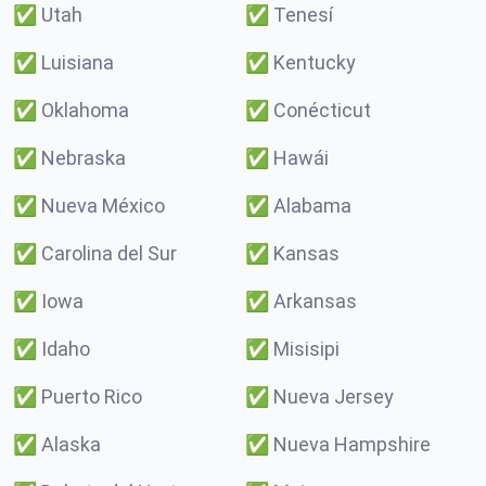
✅
Utah
✅
Tenesí
✅
Luisiana
✅
Kentucky
✅
Oklahoma
✅
Conécticut
✅
Nebraska
✅
Hawái
✅
Nueva México
✅
Alabama
✅
Carolina del Sur
✅
Kansas
✅
Iowa
✅
Arkansas
✅
Idaho
✅
Misisipi
✅
Puerto Rico
✅
Nueva Jersey
✅
Alaska
✅
Nueva Hampshire