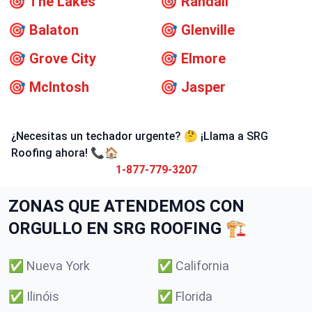
🎯
The Lakes
🎯
Randall
🎯
Balaton
🎯
Glenville
🎯
Grove City
🎯
Elmore
🎯
McIntosh
🎯
Jasper
¿Necesitas un techador urgente? 🤔 ¡Llama a SRG
Roofing ahora! 📞🏠
1-877-779-3207
ZONAS QUE ATENDEMOS CON
ORGULLO EN SRG ROOFING 🏗️
✅
Nueva York
✅
California
✅
Ilinóis
✅
Florida