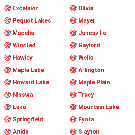
🎯
Excelsior
🎯
Olivia
🎯
Pequot Lakes
🎯
Mayer
🎯
Madelia
🎯
Janesville
🎯
Winsted
🎯
Gaylord
🎯
Hawley
🎯
Wells
🎯
Maple Lake
🎯
Arlington
🎯
Howard Lake
🎯
Maple Plain
🎯
Nisswa
🎯
Tracy
🎯
Esko
🎯
Mountain Lake
🎯
Springfield
🎯
Eyota
🎯
Aitkin
🎯
Slayton