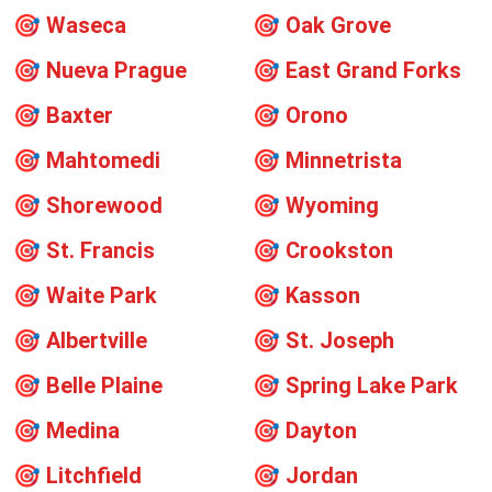
🎯
Waseca
🎯
Oak Grove
🎯
Nueva Prague
🎯
East Grand Forks
🎯
Baxter
🎯
Orono
🎯
Mahtomedi
🎯
Minnetrista
🎯
Shorewood
🎯
Wyoming
🎯
St. Francis
🎯
Crookston
🎯
Waite Park
🎯
Kasson
🎯
Albertville
🎯
St. Joseph
🎯
Belle Plaine
🎯
Spring Lake Park
🎯
Medina
🎯
Dayton
🎯
Litchfield
🎯
Jordan