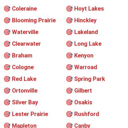
🎯
Coleraine
🎯
Hoyt Lakes
🎯
Blooming Prairie
🎯
Hinckley
🎯
Waterville
🎯
Lakeland
🎯
Clearwater
🎯
Long Lake
🎯
Braham
🎯
Kenyon
🎯
Cologne
🎯
Warroad
🎯
Red Lake
🎯
Spring Park
🎯
Ortonville
🎯
Gilbert
🎯
Silver Bay
🎯
Osakis
🎯
Lester Prairie
🎯
Rushford
🎯
Mapleton
🎯
Canby