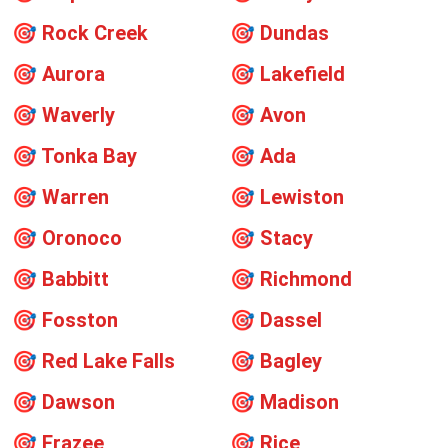
🎯
Rock Creek
🎯
Dundas
🎯
Aurora
🎯
Lakefield
🎯
Waverly
🎯
Avon
🎯
Tonka Bay
🎯
Ada
🎯
Warren
🎯
Lewiston
🎯
Oronoco
🎯
Stacy
🎯
Babbitt
🎯
Richmond
🎯
Fosston
🎯
Dassel
🎯
Red Lake Falls
🎯
Bagley
🎯
Dawson
🎯
Madison
🎯
Frazee
🎯
Rice