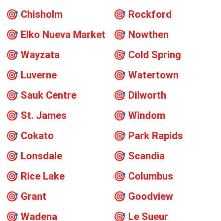
🎯
Chisholm
🎯
Rockford
🎯
Elko Nueva Market
🎯
Nowthen
🎯
Wayzata
🎯
Cold Spring
🎯
Luverne
🎯
Watertown
🎯
Sauk Centre
🎯
Dilworth
🎯
St. James
🎯
Windom
🎯
Cokato
🎯
Park Rapids
🎯
Lonsdale
🎯
Scandia
🎯
Rice Lake
🎯
Columbus
🎯
Grant
🎯
Goodview
🎯
Wadena
🎯
Le Sueur