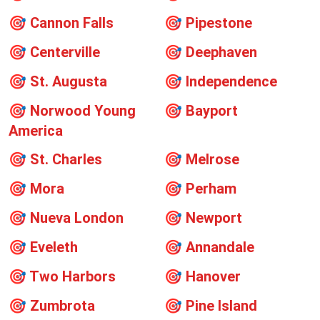
🎯
Cannon Falls
🎯
Pipestone
🎯
Centerville
🎯
Deephaven
🎯
St. Augusta
🎯
Independence
🎯
Norwood Young
🎯
Bayport
America
🎯
St. Charles
🎯
Melrose
🎯
Mora
🎯
Perham
🎯
Nueva London
🎯
Newport
🎯
Eveleth
🎯
Annandale
🎯
Two Harbors
🎯
Hanover
🎯
Zumbrota
🎯
Pine Island