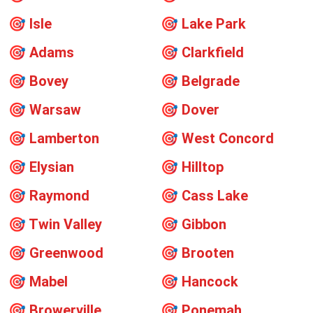
🎯
Isle
🎯
Lake Park
🎯
Adams
🎯
Clarkfield
🎯
Bovey
🎯
Belgrade
🎯
Warsaw
🎯
Dover
🎯
Lamberton
🎯
West Concord
🎯
Elysian
🎯
Hilltop
🎯
Raymond
🎯
Cass Lake
🎯
Twin Valley
🎯
Gibbon
🎯
Greenwood
🎯
Brooten
🎯
Mabel
🎯
Hancock
🎯
Browerville
🎯
Ponemah