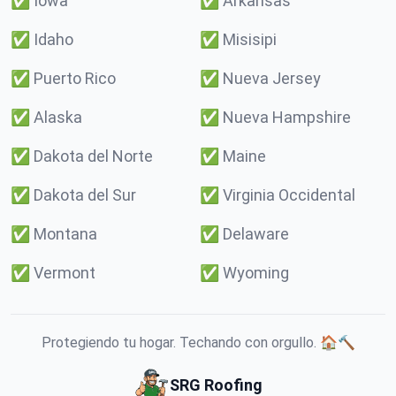
✅
Iowa
✅
Arkansas
✅
Idaho
✅
Misisipi
✅
Puerto Rico
✅
Nueva Jersey
✅
Alaska
✅
Nueva Hampshire
✅
Dakota del Norte
✅
Maine
✅
Dakota del Sur
✅
Virginia Occidental
✅
Montana
✅
Delaware
✅
Vermont
✅
Wyoming
Protegiendo tu hogar. Techando con orgullo. 🏠🔨
SRG Roofing