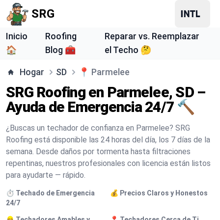
SRG
Inicio
Roofing
Reparar vs. Reemplazar
🏠
Blog 🧰
el Techo 🤔
Hogar
SD
📍
Parmelee
SRG Roofing en Parmelee, SD –
Ayuda de Emergencia 24/7 🔨
¿Buscas un techador de confianza en Parmelee? SRG
Roofing está disponible las 24 horas del día, los 7 días de la
semana. Desde daños por tormenta hasta filtraciones
repentinas, nuestros profesionales con licencia están listos
para ayudarte — rápido.
⏱️ Techado de Emergencia
💰 Precios Claros y Honestos
24/7
👷 Techadores Amables y
📍 Techadores Cerca de Ti