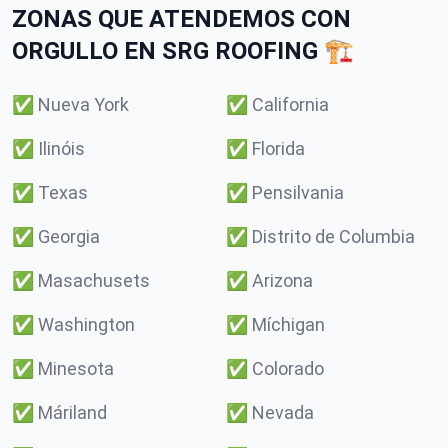
ZONAS QUE ATENDEMOS CON
ORGULLO EN SRG ROOFING 🏗️
✅
Nueva York
✅
California
✅
Ilinóis
✅
Florida
✅
Texas
✅
Pensilvania
✅
Georgia
✅
Distrito de Columbia
✅
Masachusets
✅
Arizona
✅
Washington
✅
Míchigan
✅
Minesota
✅
Colorado
✅
Máriland
✅
Nevada