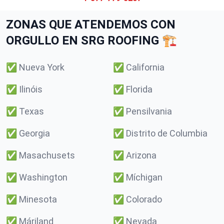
ZONAS QUE ATENDEMOS CON
ORGULLO EN SRG ROOFING 🏗️
✅
Nueva York
✅
California
✅
Ilinóis
✅
Florida
✅
Texas
✅
Pensilvania
✅
Georgia
✅
Distrito de Columbia
✅
Masachusets
✅
Arizona
✅
Washington
✅
Míchigan
✅
Minesota
✅
Colorado
✅
Máriland
✅
Nevada