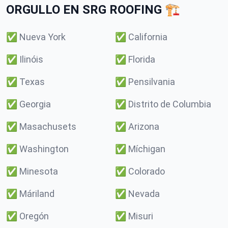
ORGULLO EN SRG ROOFING 🏗️
✅
Nueva York
✅
California
✅
Ilinóis
✅
Florida
✅
Texas
✅
Pensilvania
✅
Georgia
✅
Distrito de Columbia
✅
Masachusets
✅
Arizona
✅
Washington
✅
Míchigan
✅
Minesota
✅
Colorado
✅
Máriland
✅
Nevada
✅
Oregón
✅
Misuri