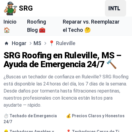
SRG
Inicio
Roofing
Reparar vs. Reemplazar
🏠
Blog 🧰
el Techo 🤔
Hogar
MS
📍
Ruleville
SRG Roofing en Ruleville, MS –
Ayuda de Emergencia 24/7 🔨
¿Buscas un techador de confianza en Ruleville? SRG Roofing
está disponible las 24 horas del día, los 7 días de la semana.
Desde daños por tormenta hasta filtraciones repentinas,
nuestros profesionales con licencia están listos para
ayudarte — rápido.
⏱️ Techado de Emergencia
💰 Precios Claros y Honestos
24/7
👷 Techadores Amables y
📍 Techadores Cerca de Ti