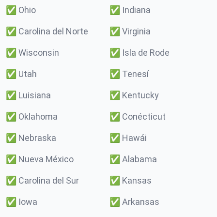
✅
Ohio
✅
Indiana
✅
Carolina del Norte
✅
Virginia
✅
Wisconsin
✅
Isla de Rode
✅
Utah
✅
Tenesí
✅
Luisiana
✅
Kentucky
✅
Oklahoma
✅
Conécticut
✅
Nebraska
✅
Hawái
✅
Nueva México
✅
Alabama
✅
Carolina del Sur
✅
Kansas
✅
Iowa
✅
Arkansas