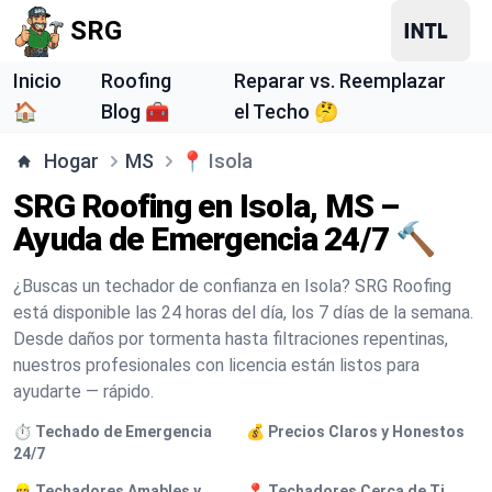
SRG
Inicio
Roofing
Reparar vs. Reemplazar
🏠
Blog 🧰
el Techo 🤔
Hogar
MS
📍
Isola
SRG Roofing en Isola, MS –
Ayuda de Emergencia 24/7 🔨
¿Buscas un techador de confianza en Isola? SRG Roofing
está disponible las 24 horas del día, los 7 días de la semana.
Desde daños por tormenta hasta filtraciones repentinas,
nuestros profesionales con licencia están listos para
ayudarte — rápido.
⏱️ Techado de Emergencia
💰 Precios Claros y Honestos
24/7
👷 Techadores Amables y
📍 Techadores Cerca de Ti