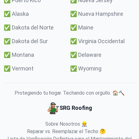
✅
Puerto Rico
✅
Nueva Jersey
✅
Alaska
✅
Nueva Hampshire
✅
Dakota del Norte
✅
Maine
✅
Dakota del Sur
✅
Virginia Occidental
✅
Montana
✅
Delaware
✅
Vermont
✅
Wyoming
Protegiendo tu hogar. Techando con orgullo. 🏠🔨
SRG Roofing
Sobre Nosotros 👷
Reparar vs. Reemplazar el Techo 🤔
Lista de Verificación Definitiva para el Mantenimiento del