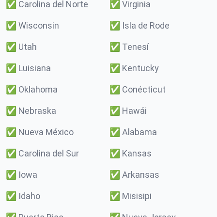
✅
Carolina del Norte
✅
Virginia
✅
Wisconsin
✅
Isla de Rode
✅
Utah
✅
Tenesí
✅
Luisiana
✅
Kentucky
✅
Oklahoma
✅
Conécticut
✅
Nebraska
✅
Hawái
✅
Nueva México
✅
Alabama
✅
Carolina del Sur
✅
Kansas
✅
Iowa
✅
Arkansas
✅
Idaho
✅
Misisipi