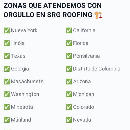
ZONAS QUE ATENDEMOS CON
ORGULLO EN SRG ROOFING 🏗️
✅
Nueva York
✅
California
✅
Ilinóis
✅
Florida
✅
Texas
✅
Pensilvania
✅
Georgia
✅
Distrito de Columbia
✅
Masachusets
✅
Arizona
✅
Washington
✅
Míchigan
✅
Minesota
✅
Colorado
✅
Máriland
✅
Nevada