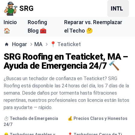
SRG
Inicio
Roofing
Reparar vs. Reemplazar
🏠
Blog 🧰
el Techo 🤔
Hogar
MA
📍
Teaticket
SRG Roofing en Teaticket, MA –
Ayuda de Emergencia 24/7 🔨
¿Buscas un techador de confianza en Teaticket? SRG
Roofing está disponible las 24 horas del día, los 7 días de la
semana. Desde daños por tormenta hasta filtraciones
repentinas, nuestros profesionales con licencia están listos
para ayudarte — rápido.
⏱️ Techado de Emergencia
💰 Precios Claros y Honestos
24/7
👷 Techadores Amables y
📍 Techadores Cerca de Ti