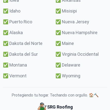
✅
Iowa
✅
Arkansas
✅
Idaho
✅
Misisipi
✅
Puerto Rico
✅
Nueva Jersey
✅
Alaska
✅
Nueva Hampshire
✅
Dakota del Norte
✅
Maine
✅
Dakota del Sur
✅
Virginia Occidental
✅
Montana
✅
Delaware
✅
Vermont
✅
Wyoming
Protegiendo tu hogar. Techando con orgullo. 🏠🔨
SRG Roofing