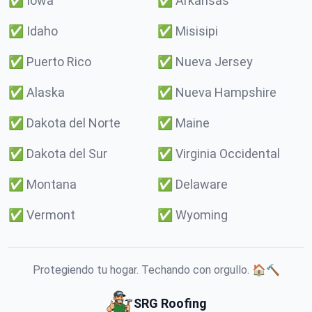
✅
Iowa
✅
Arkansas
✅
Idaho
✅
Misisipi
✅
Puerto Rico
✅
Nueva Jersey
✅
Alaska
✅
Nueva Hampshire
✅
Dakota del Norte
✅
Maine
✅
Dakota del Sur
✅
Virginia Occidental
✅
Montana
✅
Delaware
✅
Vermont
✅
Wyoming
Protegiendo tu hogar. Techando con orgullo. 🏠🔨
SRG Roofing