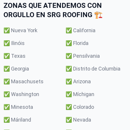
ZONAS QUE ATENDEMOS CON
ORGULLO EN SRG ROOFING 🏗️
✅
Nueva York
✅
California
✅
Ilinóis
✅
Florida
✅
Texas
✅
Pensilvania
✅
Georgia
✅
Distrito de Columbia
✅
Masachusets
✅
Arizona
✅
Washington
✅
Míchigan
✅
Minesota
✅
Colorado
✅
Máriland
✅
Nevada