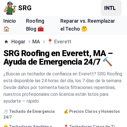
SRG
Inicio
Roofing
Reparar vs. Reemplazar
🏠
Blog 🧰
el Techo 🤔
Hogar
MA
📍
Everett
SRG Roofing en Everett, MA –
Ayuda de Emergencia 24/7 🔨
¿Buscas un techador de confianza en Everett? SRG Roofing
está disponible las 24 horas del día, los 7 días de la semana.
Desde daños por tormenta hasta filtraciones repentinas,
nuestros profesionales con licencia están listos para
ayudarte — rápido.
⏱️ Techado de Emergencia
💰 Precios Claros y Honestos
24/7
👷 Techadores Amables y
📍 Techadores Cerca de Ti