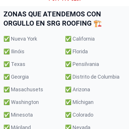
ZONAS QUE ATENDEMOS CON
ORGULLO EN SRG ROOFING 🏗️
✅
Nueva York
✅
California
✅
Ilinóis
✅
Florida
✅
Texas
✅
Pensilvania
✅
Georgia
✅
Distrito de Columbia
✅
Masachusets
✅
Arizona
✅
Washington
✅
Míchigan
✅
Minesota
✅
Colorado
✅
Máriland
✅
Nevada