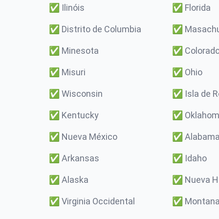
✅
Ilinóis
✅
Florida
✅
Distrito de Columbia
✅
Masach
✅
Minesota
✅
Colorad
✅
Misuri
✅
Ohio
✅
Wisconsin
✅
Isla de 
✅
Kentucky
✅
Oklaho
✅
Nueva México
✅
Alabam
✅
Arkansas
✅
Idaho
✅
Alaska
✅
Nueva H
✅
Virginia Occidental
✅
Montan