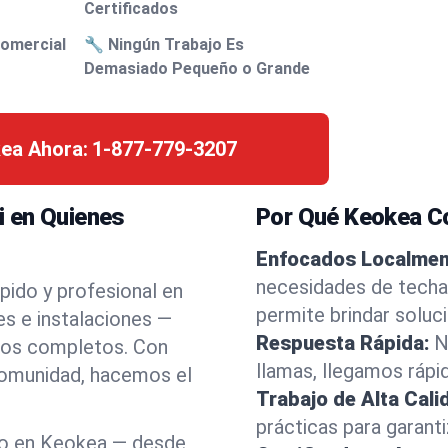
Certificados
Comercial
🔧 Ningún Trabajo Es
Demasiado Pequeño o Grande
ea Ahora:
1-877-779-3207
i en Quienes
Por Qué Keokea C
Enfocados Localmen
necesidades de techa
pido y profesional en
permite brindar soluc
s e instalaciones —
Respuesta Rápida:
N
azos completos. Con
llamas, llegamos rápi
comunidad, hacemos el
Trabajo de Alta Cali
prácticas para garant
o en Keokea — desde