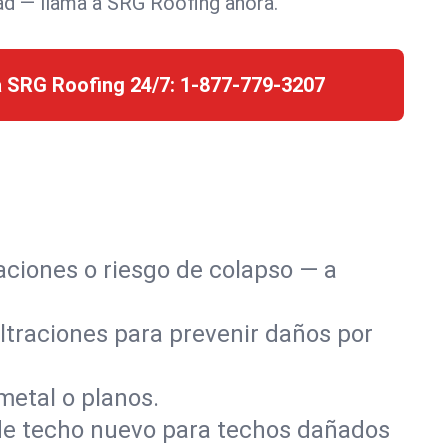
dad — llama a SRG Roofing ahora.
 SRG Roofing 24/7:
1-877-779-3207
aciones o riesgo de colapso — a
iltraciones para prevenir daños por
 metal o planos.
de techo nuevo para techos dañados