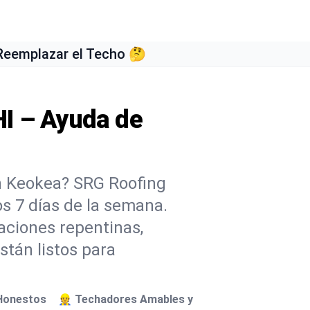
 Reemplazar el Techo 🤔
HI – Ayuda de
n Keokea? SRG Roofing
los 7 días de la semana.
aciones repentinas,
stán listos para
 Honestos
👷 Techadores Amables y