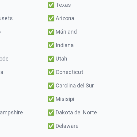
✅
Texas
usets
✅
Arizona
o
✅
Máriland
✅
Indiana
Rode
✅
Utah
ma
✅
Conécticut
a
✅
Carolina del Sur
✅
Misisipi
ampshire
✅
Dakota del Norte
a
✅
Delaware