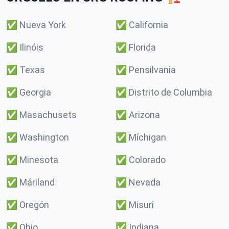
✅
Nueva York
✅
California
✅
Ilinóis
✅
Florida
✅
Texas
✅
Pensilvania
✅
Georgia
✅
Distrito de Columbia
✅
Masachusets
✅
Arizona
✅
Washington
✅
Míchigan
✅
Minesota
✅
Colorado
✅
Máriland
✅
Nevada
✅
Oregón
✅
Misuri
✅
Ohio
✅
Indiana