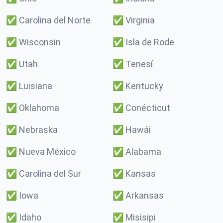
✅
Carolina del Norte
✅
Virginia
✅
Wisconsin
✅
Isla de Rode
✅
Utah
✅
Tenesí
✅
Luisiana
✅
Kentucky
✅
Oklahoma
✅
Conécticut
✅
Nebraska
✅
Hawái
✅
Nueva México
✅
Alabama
✅
Carolina del Sur
✅
Kansas
✅
Iowa
✅
Arkansas
✅
Idaho
✅
Misisipi