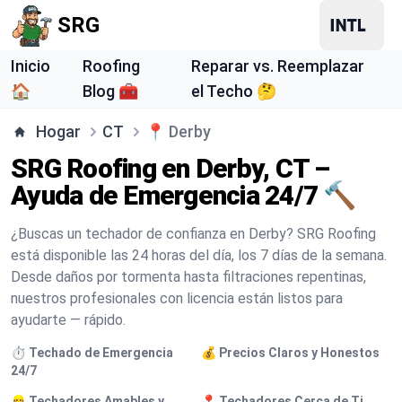
SRG
Inicio
Roofing
Reparar vs. Reemplazar
🏠
Blog 🧰
el Techo 🤔
Hogar
CT
📍
Derby
SRG Roofing en Derby, CT –
Ayuda de Emergencia 24/7 🔨
¿Buscas un techador de confianza en Derby? SRG Roofing
está disponible las 24 horas del día, los 7 días de la semana.
Desde daños por tormenta hasta filtraciones repentinas,
nuestros profesionales con licencia están listos para
ayudarte — rápido.
⏱️ Techado de Emergencia
💰 Precios Claros y Honestos
24/7
👷 Techadores Amables y
📍 Techadores Cerca de Ti