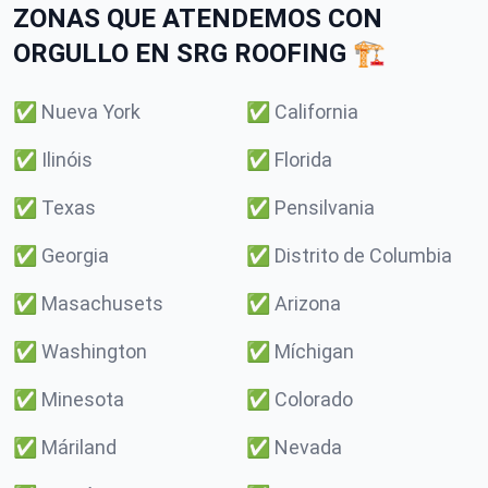
ZONAS QUE ATENDEMOS CON
ORGULLO EN SRG ROOFING 🏗️
✅
Nueva York
✅
California
✅
Ilinóis
✅
Florida
✅
Texas
✅
Pensilvania
✅
Georgia
✅
Distrito de Columbia
✅
Masachusets
✅
Arizona
✅
Washington
✅
Míchigan
✅
Minesota
✅
Colorado
✅
Máriland
✅
Nevada