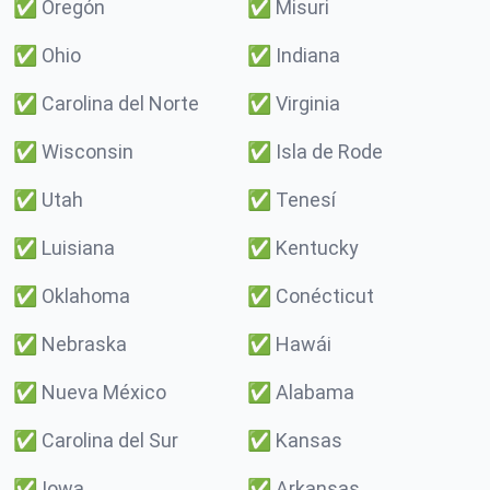
✅
Oregón
✅
Misuri
✅
Ohio
✅
Indiana
✅
Carolina del Norte
✅
Virginia
✅
Wisconsin
✅
Isla de Rode
✅
Utah
✅
Tenesí
✅
Luisiana
✅
Kentucky
✅
Oklahoma
✅
Conécticut
✅
Nebraska
✅
Hawái
✅
Nueva México
✅
Alabama
✅
Carolina del Sur
✅
Kansas
✅
Iowa
✅
Arkansas